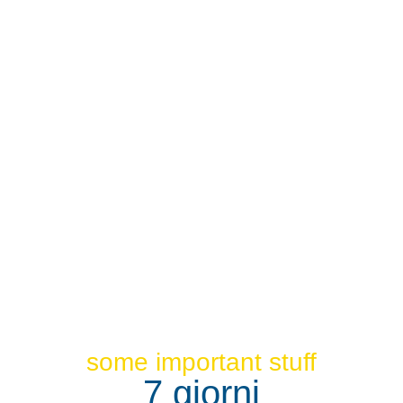
some important stuff
7 giorni