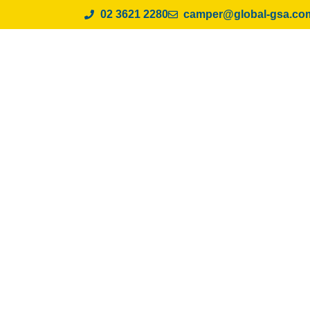
02 3621 2280
camper@global-gsa.co