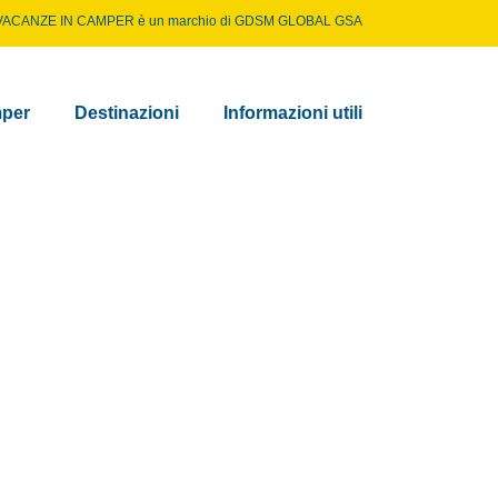
VACANZE IN CAMPER è un marchio di
GDSM GLOBAL GSA
per
Destinazioni
Informazioni utili