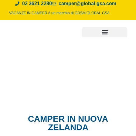
02 3621 2280
camper@global-gsa.com
VACANZE IN CAMPER è un marchio di
GDSM GLOBAL GSA
CAMPER IN NUOVA
ZELANDA