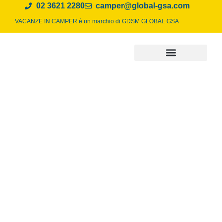
02 3621 2280
camper@global-gsa.com
VACANZE IN CAMPER è un marchio di
GDSM GLOBAL GSA