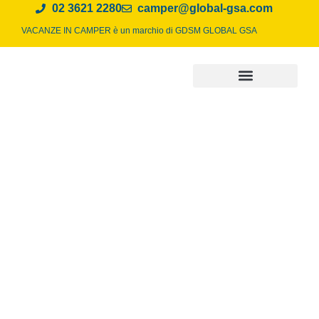
02 3621 2280
camper@global-gsa.com
VACANZE IN CAMPER è un marchio di
GDSM GLOBAL GSA