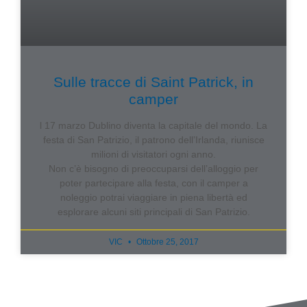
Sulle tracce di Saint Patrick, in
camper
l 17 marzo Dublino diventa la capitale del mondo. La
festa di San Patrizio, il patrono dell’Irlanda, riunisce
milioni di visitatori ogni anno.
Non c’è bisogno di preoccuparsi dell’alloggio per
poter partecipare alla festa, con il camper a
noleggio potrai viaggiare in piena libertà ed
esplorare alcuni siti principali di San Patrizio.
VIC
Ottobre 25, 2017