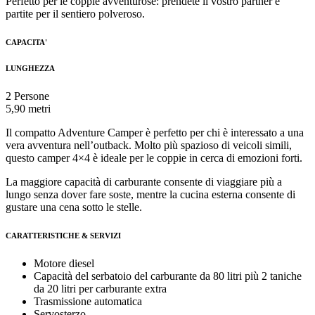
Perfetto per le coppie avventurose: prendete il vostro partner e
partite per il sentiero polveroso.
CAPACITA'
LUNGHEZZA
2 Persone
5,90 metri
Il compatto Adventure Camper è perfetto per chi è interessato a una
vera avventura nell’outback. Molto più spazioso di veicoli simili,
questo camper 4×4 è ideale per le coppie in cerca di emozioni forti.
La maggiore capacità di carburante consente di viaggiare più a
lungo senza dover fare soste, mentre la cucina esterna consente di
gustare una cena sotto le stelle.
CARATTERISTICHE & SERVIZI
Motore diesel
Capacità del serbatoio del carburante da 80 litri più 2 taniche
da 20 litri per carburante extra
Trasmissione automatica
Servosterzo