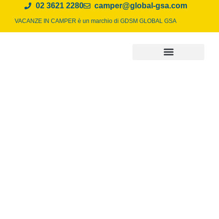
02 3621 2280
camper@global-gsa.com
VACANZE IN CAMPER è un marchio di
GDSM GLOBAL GSA