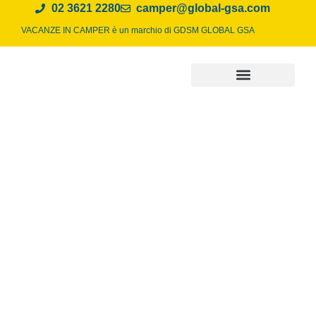
02 3621 2280
camper@global-gsa.com
VACANZE IN CAMPER è un marchio di
GDSM GLOBAL GSA