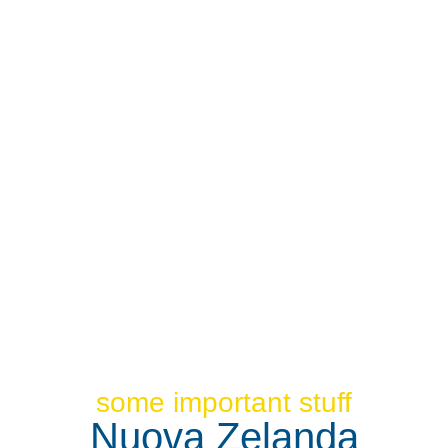
some important stuff
Nuova Zelanda