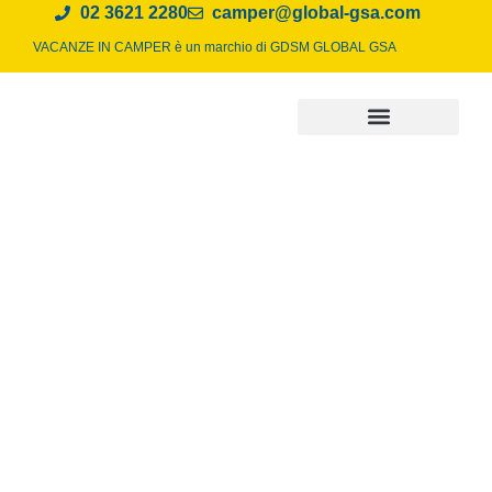
02 3621 2280
camper@global-gsa.com
VACANZE IN CAMPER è un marchio di
GDSM GLOBAL GSA