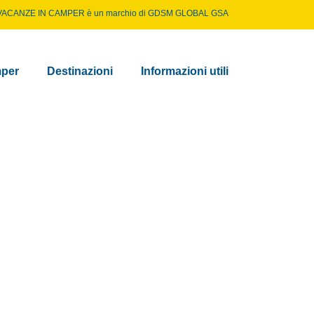
VACANZE IN CAMPER è un marchio di
GDSM GLOBAL GSA
per
Destinazioni
Informazioni utili