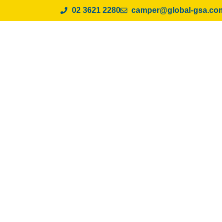
02 3621 2280
camper@global-gsa.co