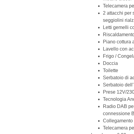
Telecamera per
2 attacchi per 
seggiolini rialz
Letti gemelli co
Riscaldamento
Piano cottura 
Lavello con ac
Frigo /
Congel
Doccia
Toilette
Serbatoio di a
Serbatoio dell
Prese 12V/23
Tecnologia And
Radio DAB per
connessione B
Collegamento e
Telecamera per