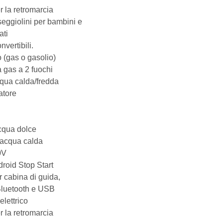
 la retromarcia
seggiolini per bambini e
ati
nvertibili.
 (gas o gasolio)
a gas a 2 fuochi
qua calda/fredda
atore
cqua dolce
’acqua calda
0V
roid Stop Start
 cabina di guida,
luetooth e USB
lettrico
 la retromarcia