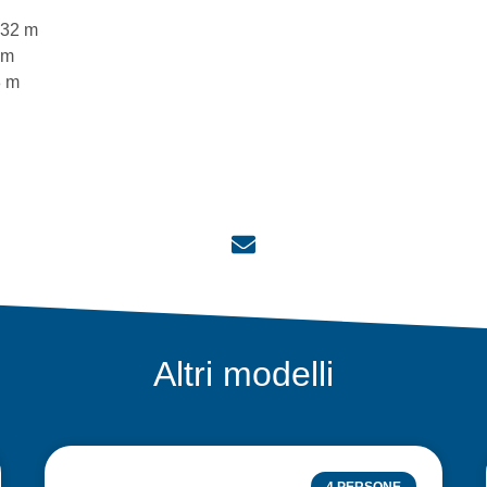
,32 m
 m
8 m
Altri modelli
4 PERSONE