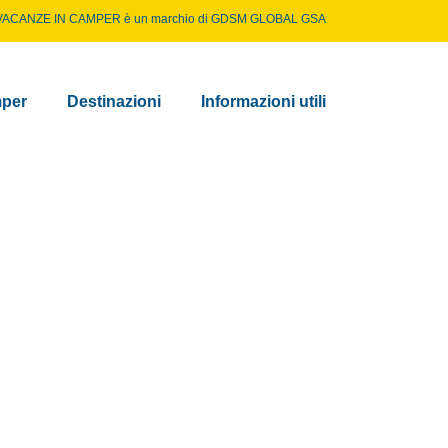
VACANZE IN CAMPER è un marchio di
GDSM GLOBAL GSA
per
Destinazioni
Informazioni utili