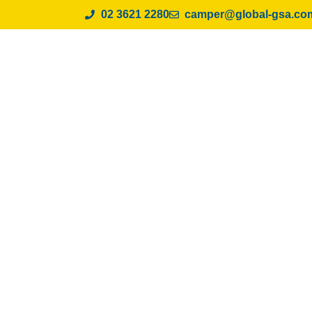
02 3621 2280
camper@global-gsa.co