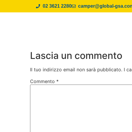
02 3621 2280
camper@global-gsa.co
Lascia un commento
Il tuo indirizzo email non sarà pubblicato.
I c
Commento
*