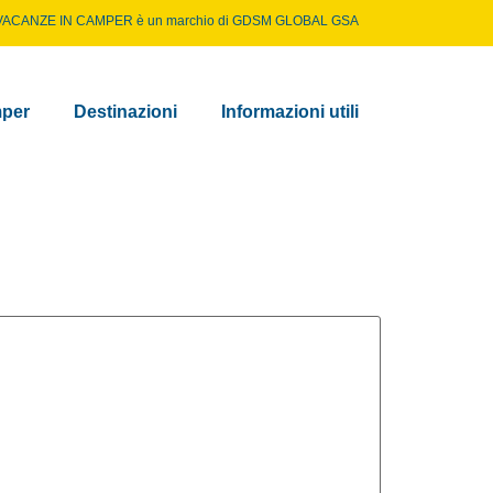
VACANZE IN CAMPER è un marchio di
GDSM GLOBAL GSA
per
Destinazioni
Informazioni utili