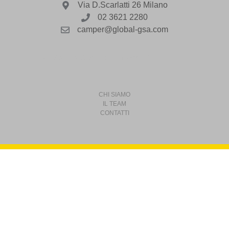
Via D.Scarlatti 26 Milano
02 3621 2280
camper@global-gsa.com
VACANZE IN CAMPER è un marchio di
CHI SIAMO
IL TEAM
CONTATTI