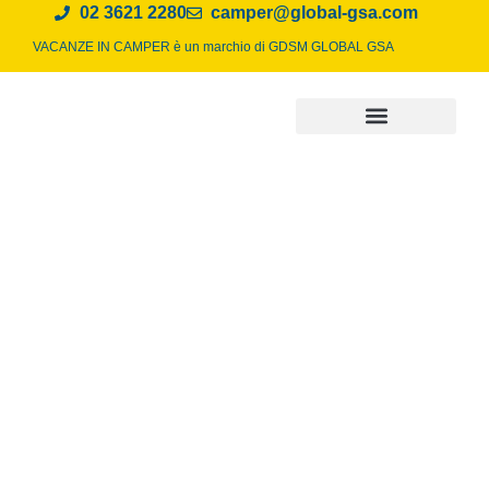
02 3621 2280
camper@global-gsa.com
VACANZE IN CAMPER è un marchio di
GDSM GLOBAL GSA