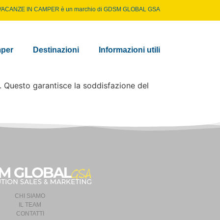
VACANZE IN CAMPER è un marchio di
GDSM GLOBAL GSA
per
Destinazioni
Informazioni utili
. Questo garantisce la soddisfazione del
CHI SIAMO
IL TEAM
CONTATTI