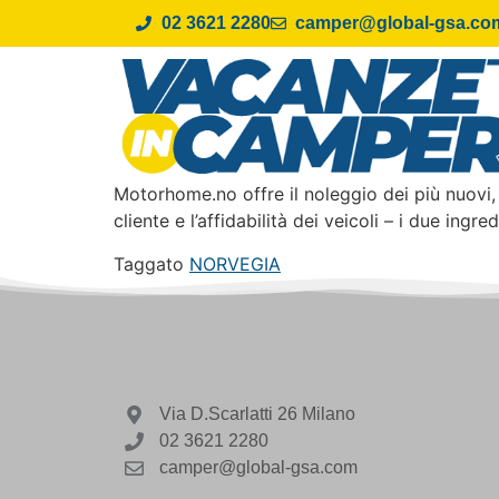
02 3621 2280
camper@global-gsa.co
Motorhome.no offre il noleggio dei più nuovi,
cliente e l’affidabilità dei veicoli – i due ing
Taggato
NORVEGIA
Via D.Scarlatti 26 Milano
02 3621 2280
camper@global-gsa.com