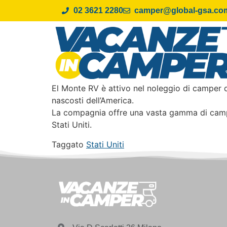
02 3621 2280
camper@global-gsa.co
El Monte RV è attivo nel noleggio di camper da
nascosti dell’America.
La compagnia offre una vasta gamma di camper 
Stati Uniti.
Taggato
Stati Uniti