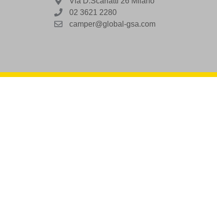
Via D.Scarlatti 26 Milano
02 3621 2280
camper@global-gsa.com