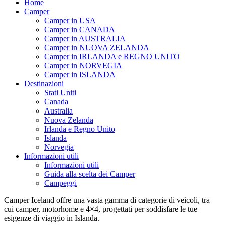
Home
Camper
Camper in USA
Camper in CANADA
Camper in AUSTRALIA
Camper in NUOVA ZELANDA
Camper in IRLANDA e REGNO UNITO
Camper in NORVEGIA
Camper in ISLANDA
Destinazioni
Stati Uniti
Canada
Australia
Nuova Zelanda
Irlanda e Regno Unito
Islanda
Norvegia
Informazioni utili
Informazioni utili
Guida alla scelta dei Camper
Campeggi
Camper Iceland offre una vasta gamma di categorie di veicoli, tra
cui camper, motorhome e 4×4, progettati per soddisfare le tue
esigenze di viaggio in Islanda.