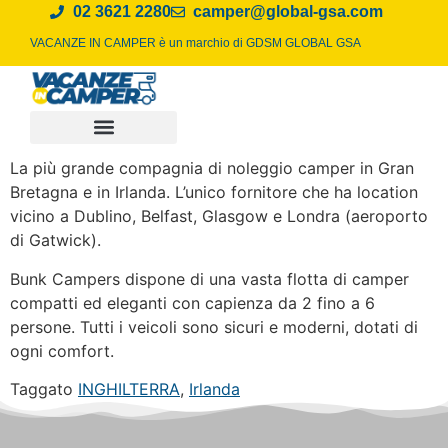
02 3621 2280
camper@global-gsa.com
VACANZE IN CAMPER è un marchio di
GDSM GLOBAL GSA
La più grande compagnia di noleggio camper in Gran
Bretagna e in Irlanda. L’unico fornitore che ha location
vicino a Dublino, Belfast, Glasgow e Londra (aeroporto
di Gatwick).
Bunk Campers dispone di una vasta flotta di camper
compatti ed eleganti con capienza da 2 fino a 6
persone. Tutti i veicoli sono sicuri e moderni, dotati di
ogni comfort.
Taggato
INGHILTERRA
,
Irlanda