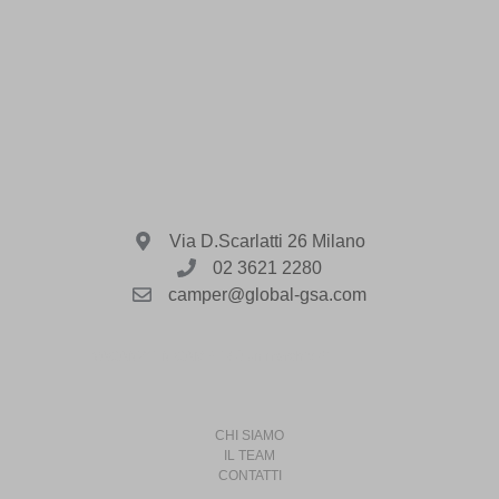
Via D.Scarlatti 26 Milano
02 3621 2280
camper@global-gsa.com
VACANZE IN CAMPER è un marchio di
CHI SIAMO
IL TEAM
CONTATTI