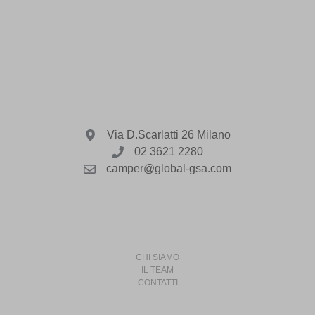
Via D.Scarlatti 26 Milano
02 3621 2280
camper@global-gsa.com
VACANZE IN CAMPER è un marchio di
CHI SIAMO
IL TEAM
CONTATTI