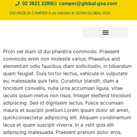
02 3621 2280
camper@global-gsa.com
VACANZE IN CAMPER è un marchio di
GDSM GLOBAL GSA
Proin vel diam id dui pharetra commodo. Praesent
commodo enim non molestie varius. Phasellus and
elementum odio faucibus diam sollicitudin, in bibendum
quam feugiat. Duis tortor lectus, vehicula in vulputate
eu, malesuada quis felis. Curabitur blandit, diam a
tincidunt convallis, nulla urna accumsan ligula, vitae
iaculis ipsum metus non risus. Integer eleifend tincidunt
adipiscing. Sed id dignissim lectus. Fusce accumsan
mauris et suscipit pretium.Lorem ipsum dolor sit amet,
quickconsectetur adipiscing elit. Aliquam condimentum
lacus et quam suscipit viverra. In a velit quis elit
adipiscing malesuada. Praesent pretium dolor eros,