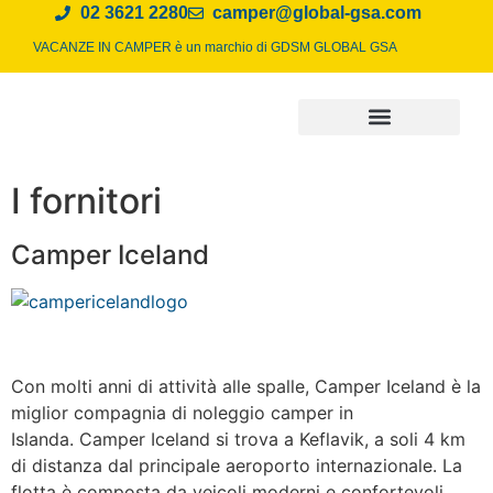
02 3621 2280
camper@global-gsa.com
VACANZE IN CAMPER è un marchio di
GDSM GLOBAL GSA
I fornitori
Camper Iceland
Con molti anni di attività alle spalle, Camper Iceland è la
miglior compagnia di noleggio camper in
Islanda. Camper Iceland si trova a Keflavik, a soli 4 km
di distanza dal principale aeroporto internazionale. La
flotta è composta da veicoli moderni e confortevoli.