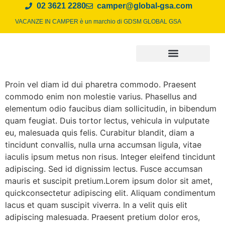
02 3621 2280
camper@global-gsa.com
VACANZE IN CAMPER è un marchio di
GDSM GLOBAL GSA
Proin vel diam id dui pharetra commodo. Praesent
commodo enim non molestie varius. Phasellus and
elementum odio faucibus diam sollicitudin, in bibendum
quam feugiat. Duis tortor lectus, vehicula in vulputate
eu, malesuada quis felis. Curabitur blandit, diam a
tincidunt convallis, nulla urna accumsan ligula, vitae
iaculis ipsum metus non risus. Integer eleifend tincidunt
adipiscing. Sed id dignissim lectus. Fusce accumsan
mauris et suscipit pretium.Lorem ipsum dolor sit amet,
quickconsectetur adipiscing elit. Aliquam condimentum
lacus et quam suscipit viverra. In a velit quis elit
adipiscing malesuada. Praesent pretium dolor eros,