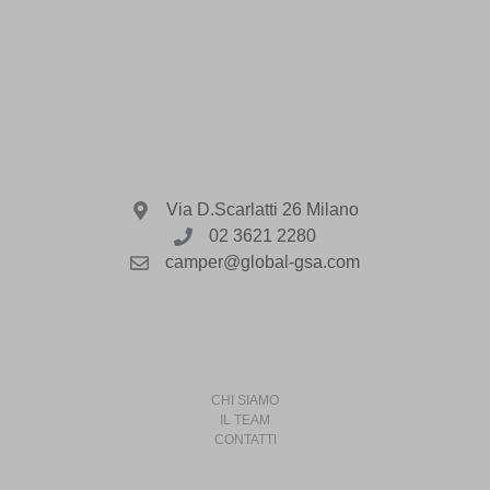
Via D.Scarlatti 26 Milano
02 3621 2280
camper@global-gsa.com
VACANZE IN CAMPER è un marchio di
CHI SIAMO
IL TEAM
CONTATTI