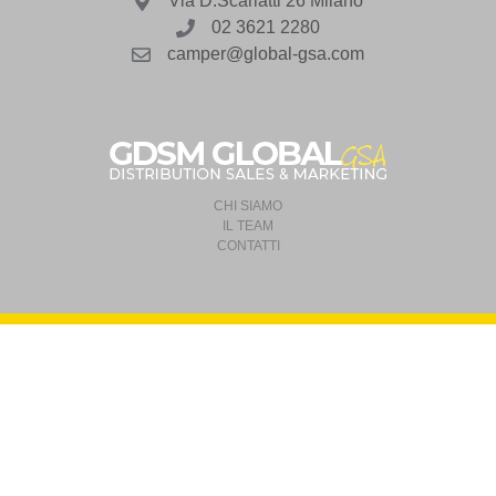
Via D.Scarlatti 26 Milano
02 3621 2280
camper@global-gsa.com
VACANZE IN CAMPER è un marchio di
CHI SIAMO
IL TEAM
CONTATTI