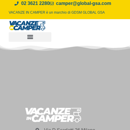
02 3621 2280
camper@global-gsa.com
VACANZE IN CAMPER è un marchio di
GDSM GLOBAL GSA